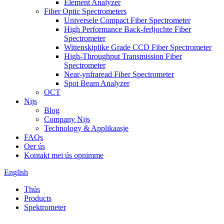
Element Analyzer
Fiber Optic Spectrometers
Universele Compact Fiber Spectrometer
High Performance Back-ferljochte Fiber
Spectrometer
Wittenskiplike Grade CCD Fiber Spectrometer
High-Throughput Transmission Fiber
Spectrometer
Near-ynfraread Fiber Spectrometer
Spot Beam Analyzer
OCT
Nijs
Blog
Company Nijs
Technology & Applikaasje
FAQs
Oer ús
Kontakt mei ús opnimme
English
Thús
Products
Spektrometer