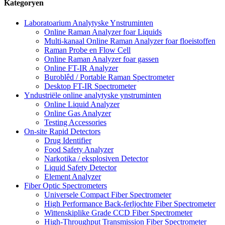
Kategoryen
Laboratoarium Analytyske Ynstruminten
Online Raman Analyzer foar Liquids
Multi-kanaal Online Raman Analyzer foar floeistoffen
Raman Probe en Flow Cell
Online Raman Analyzer foar gassen
Online FT-IR Analyzer
Buroblêd / Portable Raman Spectrometer
Desktop FT-IR Spectrometer
Yndustriële online analytyske ynstruminten
Online Liquid Analyzer
Online Gas Analyzer
Testing Accessories
On-site Rapid Detectors
Drug Identifier
Food Safety Analyzer
Narkotika / eksplosiven Detector
Liquid Safety Detector
Element Analyzer
Fiber Optic Spectrometers
Universele Compact Fiber Spectrometer
High Performance Back-ferljochte Fiber Spectrometer
Wittenskiplike Grade CCD Fiber Spectrometer
High-Throughput Transmission Fiber Spectrometer