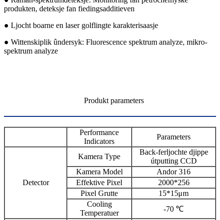
produkten, deteksje fan fiedingsadditieven
● Ljocht boarne en laser golflingte karakterisaasje
● Wittenskiplik ûndersyk: Fluorescence spektrum analyze, mikro-
spektrum analyze
Produkt parameters
Performance
Parameters
Indicators
Back-ferljochte djippe
Kamera Type
útputting CCD
Kamera Model
Andor 316
Detector
Effektive Pixel
2000*256
Pixel Grutte
15*15μm
Cooling
-70 ℃
Temperatuer