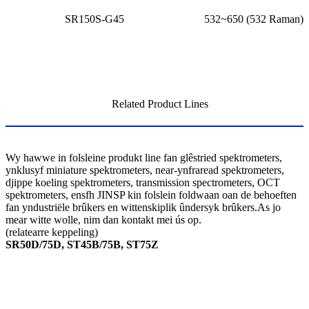
SR150S-G45
532~650 (532 Raman)
Related Product Lines
Wy hawwe in folsleine produkt line fan glêstried spektrometers,
ynklusyf miniature spektrometers, near-ynfraread spektrometers,
djippe koeling spektrometers, transmission spectrometers, OCT
spektrometers, ensfh JINSP kin folslein foldwaan oan de behoeften
fan yndustriële brûkers en wittenskiplik ûndersyk brûkers.As jo ​​
mear witte wolle, nim dan kontakt mei ús op.
(relatearre keppeling)
SR50D/75D, ST45B/75B, ST75Z