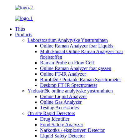
Thús
Products
Laboratoarium Analytyske Ynstruminten
Online Raman Analyzer foar Liquids
Multi-kanaal Online Raman Analyzer foar
floeistoffen
Raman Probe en Flow Cell
Online Raman Analyzer foar gassen
Online FT-IR Analyzer
Buroblêd / Portable Raman Spectrometer
Desktop FT-IR Spectrometer
Yndustriële online analytyske ynstruminten
Online Liquid Analyzer
Online Gas Analyzer
Testing Accessories
On-site Rapid Detectors
Drug Identifier
Food Safety Analyzer
Narkotika / eksplosiven Detector
Liquid Safety Detector