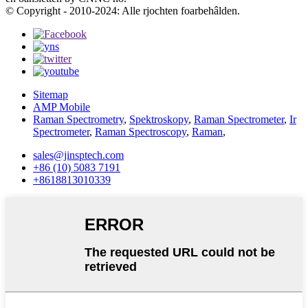
© Copyright - 2010-2024: Alle rjochten foarbehâlden.
Sitemap
AMP Mobile
Raman Spectrometry
,
Spektroskopy
,
Raman Spectrometer
,
Ir
Spectrometer
,
Raman Spectroscopy
,
Raman
,
sales@jinsptech.com
+86 (10) 5083 7191
+8618813010339