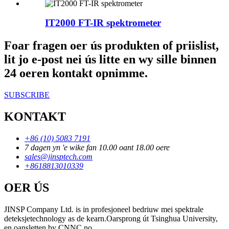
IT2000 FT-IR spektrometer
Foar fragen oer ús produkten of priislist,
lit jo e-post nei ús litte en wy sille binnen
24 oeren kontakt opnimme.
SUBSCRIBE
KONTAKT
+86 (10) 5083 7191
7 dagen yn 'e wike fan 10.00 oant 18.00 oere
sales@jinsptech.com
+8618813010339
OER ÚS
JINSP Company Ltd. is in profesjoneel bedriuw mei spektrale
deteksjetechnology as de kearn.Oarsprong út Tsinghua University,
en oansletten by CNNC no.