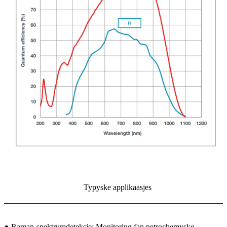
Typyske applikaasjes
● Raman-spektrumdeteksje: Monitoring fan petrochemyske