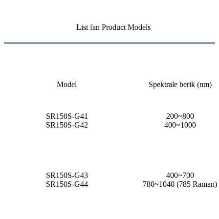
List fan Product Models
Model
Spektrale berik (nm)
SR150S-G41
200~800
SR150S-G42
400~1000
SR150S-G43
400~700
SR150S-G44
780~1040 (785 Raman)