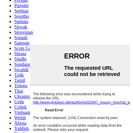
Persian
Punjabi
Serbian
Sesotho
Sinhala
Slovak
Slovenian
Somali
Samoan
Scots Gaelic
Shona
Sindhi
Sundanese
Swahili
Tajik
Tamil
Telugu
Thai
Ukrainian
Urdu
Uzbek
Vietnamese
Welsh
Xhosa
Yiddish