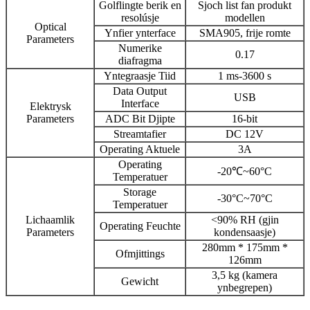
Golflingte berik en
Sjoch list fan produkt
resolúsje
modellen
Optical
Ynfier ynterface
SMA905, frije romte
Parameters
Numerike
0.17
diafragma
Yntegraasje Tiid
1 ms-3600 s
Data Output
USB
Interface
Elektrysk
Parameters
ADC Bit Djipte
16-bit
Streamtafier
DC 12V
Operating Aktuele
3A
Operating
-20℃~60°C
Temperatuer
Storage
-30°C~70°C
Temperatuer
Lichaamlik
<90% RH (gjin
Operating Feuchte
Parameters
kondensaasje)
280mm * 175mm *
Ofmjittings
126mm
3,5 kg (kamera
Gewicht
ynbegrepen)