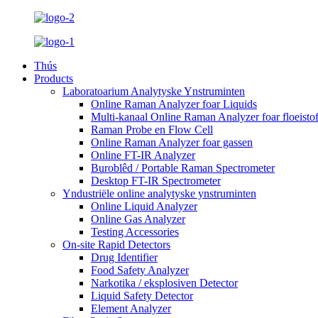
Thús
Products
Laboratoarium Analytyske Ynstruminten
Online Raman Analyzer foar Liquids
Multi-kanaal Online Raman Analyzer foar floeisto
Raman Probe en Flow Cell
Online Raman Analyzer foar gassen
Online FT-IR Analyzer
Buroblêd / Portable Raman Spectrometer
Desktop FT-IR Spectrometer
Yndustriële online analytyske ynstruminten
Online Liquid Analyzer
Online Gas Analyzer
Testing Accessories
On-site Rapid Detectors
Drug Identifier
Food Safety Analyzer
Narkotika / eksplosiven Detector
Liquid Safety Detector
Element Analyzer