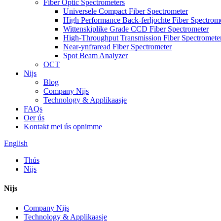
Fiber Optic Spectrometers
Universele Compact Fiber Spectrometer
High Performance Back-ferljochte Fiber Spectrom
Wittenskiplike Grade CCD Fiber Spectrometer
High-Throughput Transmission Fiber Spectromete
Near-ynfraread Fiber Spectrometer
Spot Beam Analyzer
OCT
Nijs
Blog
Company Nijs
Technology & Applikaasje
FAQs
Oer ús
Kontakt mei ús opnimme
English
Thús
Nijs
Nijs
Company Nijs
Technology & Applikaasje