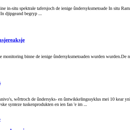
ine in-situ spektrale tafersjoch de ienige ûndersyksmetoade In situ Ram
In djipgeand begryp ...
asjereaksje
rale monitoring binne de ienige ûndersyksmetoaden wurden wurden.De nit
s
ngsnivo's, wêrtroch de ûndersyks- en ûntwikkelingssyklus mei 10 kear yn
ske synteze tuskenprodukten en ien fan 'e im ...