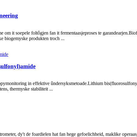
neering
me om it soepele foltôgjen fan it fermentaasjeproses te garandearjen.Bi
ke biogemyske produkten troch ...
osulfonyl)amide
ymonitoring in effektive ûndersyksmetoade.Lithium bis(fluorosulfonyl
ens, thermyske stabiliteit ...
ometer, dy't de foardielen hat fan hege gefoelichheid, maklike operaasj