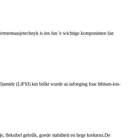
ofermentaasjetechnyk is ien fan 'e wichtige komponinten fan
)amide (LiFSI) kin brûkt wurde as tafoeging foar lithium-ion-
e, fleksibel gebrûk, goede stabiliteit en hege krektens.De