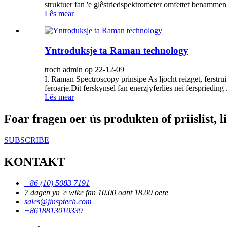
struktuer fan 'e glêstriedspektrometer omfettet benammen sl
Lês mear
Yntroduksje ta Raman technology
troch admin op 22-12-09
I. Raman Spectroscopy prinsipe As ljocht reizget, ferstruit
feroarje.Dit ferskynsel fan enerzjyferlies nei fersprieding .
Lês mear
Foar fragen oer ús produkten of priislist, l
SUBSCRIBE
KONTAKT
+86 (10) 5083 7191
7 dagen yn 'e wike fan 10.00 oant 18.00 oere
sales@jinsptech.com
+8618813010339