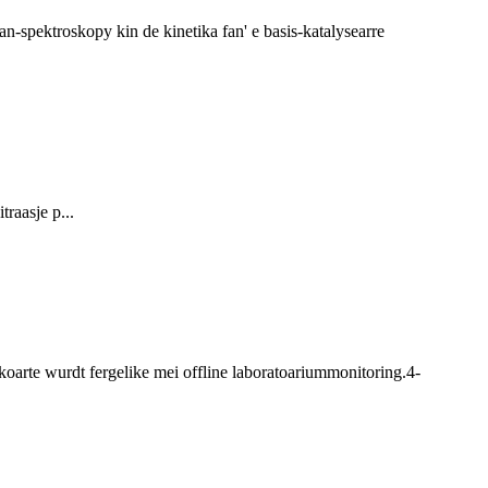
an-spektroskopy kin de kinetika fan' e basis-katalysearre
raasje p...
koarte wurdt fergelike mei offline laboratoariummonitoring.4-