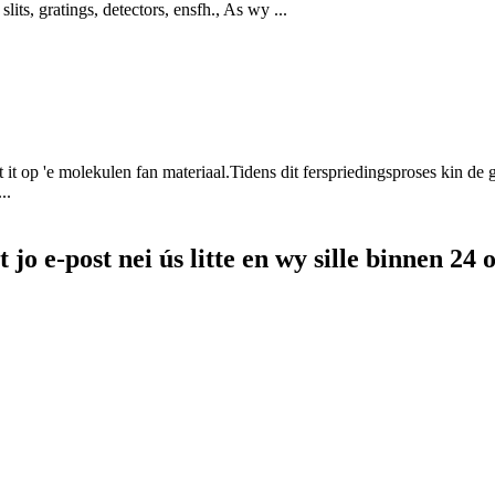
its, gratings, detectors, ensfh., As wy ...
 it op 'e molekulen fan materiaal.Tidens dit ferspriedingsproses kin de go
..
it jo e-post nei ús litte en wy sille binnen 