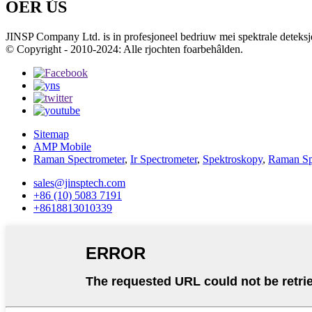
OER ÚS
JINSP Company Ltd. is in profesjoneel bedriuw mei spektrale deteks
© Copyright - 2010-2024: Alle rjochten foarbehâlden.
Sitemap
AMP Mobile
Raman Spectrometer
,
Ir Spectrometer
,
Spektroskopy
,
Raman Sp
sales@jinsptech.com
+86 (10) 5083 7191
+8618813010339