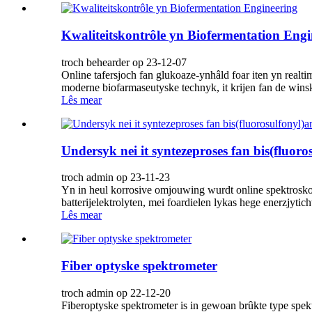
Kwaliteitskontrôle yn Biofermentation Engi
troch behearder op 23-12-07
Online tafersjoch fan glukoaze-ynhâld foar iten yn realti
moderne biofarmaseutyske technyk, it krijen fan de wins
Lês mear
Undersyk nei it syntezeproses fan bis(fluor
troch admin op 23-11-23
Yn in heul korrosive omjouwing wurdt online spektroskop
batterijelektrolyten, mei foardielen lykas hege enerzjyticht
Lês mear
Fiber optyske spektrometer
troch admin op 22-12-20
Fiberoptyske spektrometer is in gewoan brûkte type spektr