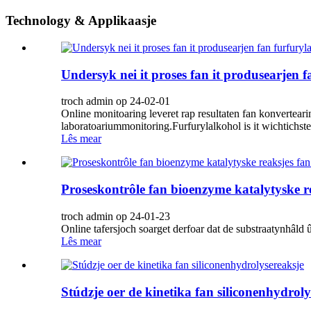
Technology & Applikaasje
Undersyk nei it proses fan it produsearjen 
troch admin op 24-02-01
Online monitoaring leveret rap resultaten fan konvertear
laboratoariummonitoring.Furfurylalkohol is it wichtichste
Lês mear
Proseskontrôle fan bioenzyme katalytyske re
troch admin op 24-01-23
Online tafersjoch soarget derfoar dat de substraatynhâld 
Lês mear
Stúdzje oer de kinetika fan siliconenhydroly