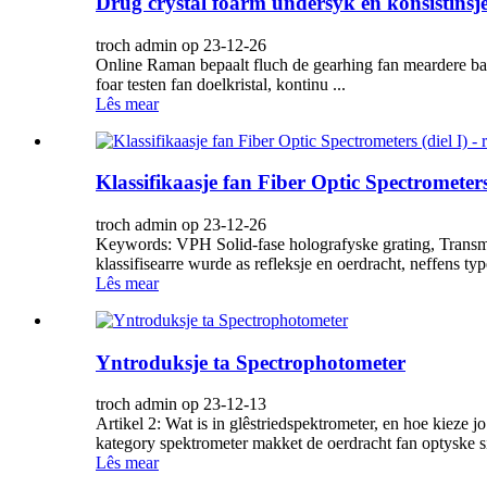
Drug crystal foarm ûndersyk en konsistinsje
troch admin op 23-12-26
Online Raman bepaalt fluch de gearhing fan meardere batc
foar testen fan doelkristal, kontinu ...
Lês mear
Klassifikaasje fan Fiber Optic Spectrometers 
troch admin op 23-12-26
Keywords: VPH Solid-fase holografyske grating, Transmi
klassifisearre wurde as refleksje en oerdracht, neffens type
Lês mear
Yntroduksje ta Spectrophotometer
troch admin op 23-12-13
Artikel 2: Wat is in glêstriedspektrometer, en hoe kieze j
kategory spektrometer makket de oerdracht fan optyske sin
Lês mear