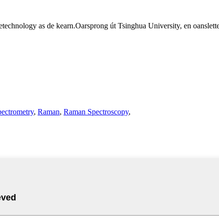
jetechnology as de kearn.Oarsprong út Tsinghua University, en oansle
ectrometry
,
Raman
,
Raman Spectroscopy
,