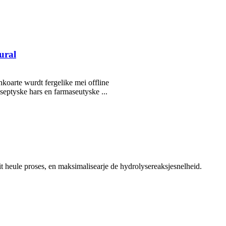
ural
koarte wurdt fergelike mei offline
iseptyske hars en farmaseutyske ...
it heule proses, en maksimalisearje de hydrolysereaksjesnelheid.