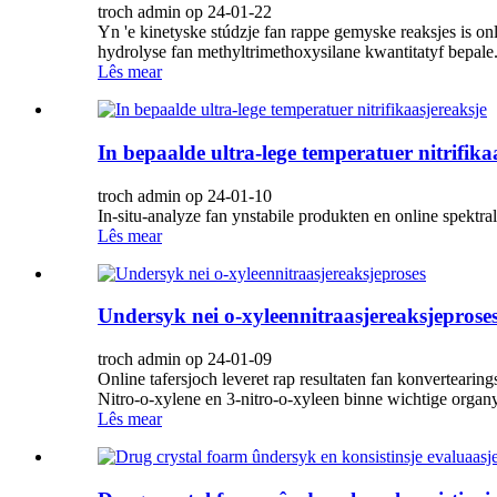
troch admin op 24-01-22
Yn 'e kinetyske stúdzje fan rappe gemyske reaksjes is onl
hydrolyse fan methyltrimethoxysilane kwantitatyf bepale.
Lês mear
In bepaalde ultra-lege temperatuer nitrifika
troch admin op 24-01-10
In-situ-analyze fan ynstabile produkten en online spekt
Lês mear
Undersyk nei o-xyleennitraasjereaksjeprose
troch admin op 24-01-09
Online tafersjoch leveret rap resultaten fan konverteari
Nitro-o-xylene en 3-nitro-o-xyleen binne wichtige organy
Lês mear