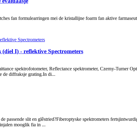
 evaluaasje
hes fan formulearringen mei de kristallijne foarm fan aktive farmaseuty
(diel I) - reflektive Spectrometers
ttance spektrofotometer, Reflectance spektrometer, Czerny-Turner Opt
 de diffraksje grating.In di...
o de passende slit en glêstried?Fiberoptyske spektrometers fertsjintwurdi
jalen mooglik fia in ...