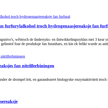
fan furfurylalkohol troch hydrogenaasjereaksje fan furf
ingsnivo's, wêrtroch de ûndersyks- en ûntwikkelingssyklus mei 3 kear yn
 grûnstof foar de produksje fan furanhars, en kin ek brûkt wurde as ant
aksjes fan nitrilferbiningen
ûnder de drompel leit, en garandearret biologyske enzymaktiviteit troch 
sereaksje