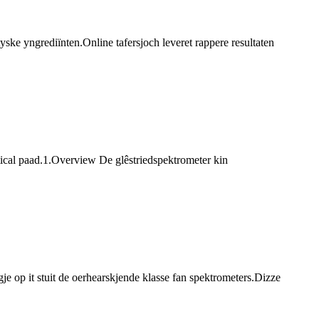
ske yngrediïnten.Online tafersjoch leveret rappere resultaten
ical paad.1.Overview De glêstriedspektrometer kin
gje op it stuit de oerhearskjende klasse fan spektrometers.Dizze