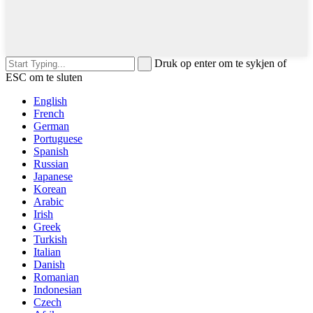
Druk op enter om te sykjen of
ESC om te sluten
English
French
German
Portuguese
Spanish
Russian
Japanese
Korean
Arabic
Irish
Greek
Turkish
Italian
Danish
Romanian
Indonesian
Czech