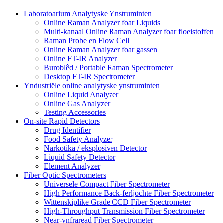
Laboratoarium Analytyske Ynstruminten
Online Raman Analyzer foar Liquids
Multi-kanaal Online Raman Analyzer foar floeistoffen
Raman Probe en Flow Cell
Online Raman Analyzer foar gassen
Online FT-IR Analyzer
Buroblêd / Portable Raman Spectrometer
Desktop FT-IR Spectrometer
Yndustriële online analytyske ynstruminten
Online Liquid Analyzer
Online Gas Analyzer
Testing Accessories
On-site Rapid Detectors
Drug Identifier
Food Safety Analyzer
Narkotika / eksplosiven Detector
Liquid Safety Detector
Element Analyzer
Fiber Optic Spectrometers
Universele Compact Fiber Spectrometer
High Performance Back-ferljochte Fiber Spectrometer
Wittenskiplike Grade CCD Fiber Spectrometer
High-Throughput Transmission Fiber Spectrometer
Near-ynfraread Fiber Spectrometer