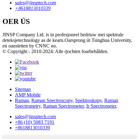
sales@jinsptech.com
+8618813010339
OER ÚS
JINSP Company Ltd. is in profesjoneel bedriuw mei spektrale
deteksjetechnology as de kearn.Oarsprong út Tsinghua University,
en oansletten by CNNC no.
© Copyright - 2010-2024: Alle rjochten foarbehâlden.
Sitemap
AMP Mobile
Raman
,
Raman Spectroscopy
,
Spektroskopy
,
Raman
Spectrometry
,
Raman Spectrometer
,
Ir Spectrometer
,
sales@jinsptech.com
+86 (10) 5083 7191
+8618813010339