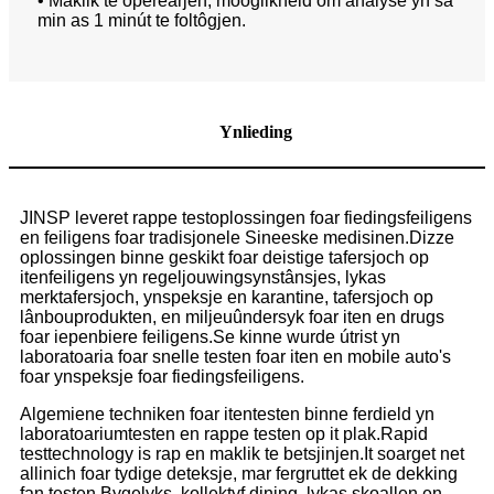
• Maklik te operearjen, mooglikheid om analyse yn sa
min as 1 minút te foltôgjen.
Ynlieding
JINSP leveret rappe testoplossingen foar fiedingsfeiligens
en feiligens foar tradisjonele Sineeske medisinen.Dizze
oplossingen binne geskikt foar deistige tafersjoch op
itenfeiligens yn regeljouwingsynstânsjes, lykas
merktafersjoch, ynspeksje en karantine, tafersjoch op
lânbouprodukten, en miljeuûndersyk foar iten en drugs
foar iepenbiere feiligens.Se kinne wurde útrist yn
laboratoaria foar snelle testen foar iten en mobile auto's
foar ynspeksje foar fiedingsfeiligens.
Algemiene techniken foar itentesten binne ferdield yn
laboratoariumtesten en rappe testen op it plak.Rapid
testtechnology is rap en maklik te betsjinjen.It soarget net
allinich foar tydige deteksje, mar fergruttet ek de dekking
fan testen.Bygelyks, kollektyf dining, lykas skoallen en