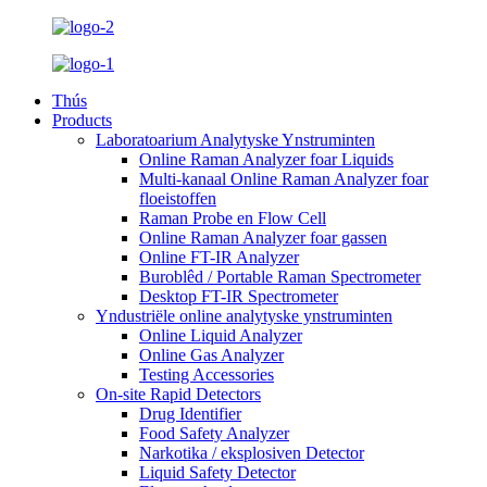
Thús
Products
Laboratoarium Analytyske Ynstruminten
Online Raman Analyzer foar Liquids
Multi-kanaal Online Raman Analyzer foar
floeistoffen
Raman Probe en Flow Cell
Online Raman Analyzer foar gassen
Online FT-IR Analyzer
Buroblêd / Portable Raman Spectrometer
Desktop FT-IR Spectrometer
Yndustriële online analytyske ynstruminten
Online Liquid Analyzer
Online Gas Analyzer
Testing Accessories
On-site Rapid Detectors
Drug Identifier
Food Safety Analyzer
Narkotika / eksplosiven Detector
Liquid Safety Detector