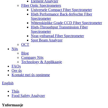
Element Analyzer
Fiber Optic Spectrometers
Universele Compact Fiber Spectrometer
High Performance Back-ferljochte Fiber
Spectrometer
Wittenskiplike Grade CCD Fiber Spectrometer
High-Throughput Transmission Fiber
Spectrometer
Near-ynfraread Fiber Spectrometer
Spot Beam Analyzer
OCT
Nijs
Blog
Company Nijs
Technology & Applikaasje
FAQs
Oer ús
Kontakt mei ús opnimme
English
Thús
Food Safety Analyzer
Ynformaasje