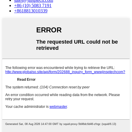
sales@jinsptech.com
+86 (10) 5083 7191
+8618813010339