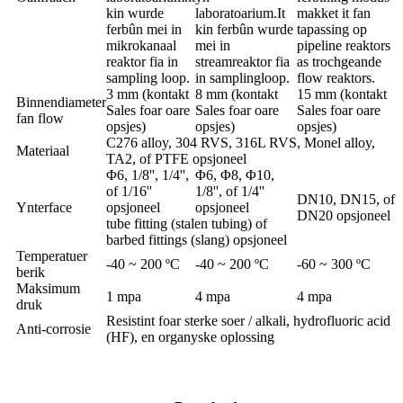
kin wurde
laboratoarium.It
makket it fan
ferbûn mei in
kin ferbûn wurde
tapassing op
mikrokanaal
mei in
pipeline reaktors
reaktor fia in
streamreaktor fia
as trochgeande
sampling loop.
in samplingloop.
flow reaktors.
3 mm (kontakt
8 mm (kontakt
15 mm (kontakt
Binnendiameter
Sales foar oare
Sales foar oare
Sales foar oare
fan flow
opsjes)
opsjes)
opsjes)
C276 alloy, 304 RVS, 316L RVS, Monel alloy,
Materiaal
TA2, of PTFE opsjoneel
Φ6, 1/8'', 1/4'',
Φ6, Φ8, Φ10,
of 1/16''
1/8'', of 1/4''
DN10, DN15, of
Ynterface
opsjoneel
opsjoneel
DN20 opsjoneel
tube fitting (stalen tubing) of
barbed fittings (slang) opsjoneel
Temperatuer
-40 ~ 200 ºC
-40 ~ 200 ºC
-60 ~ 300 ºC
berik
Maksimum
1 mpa
4 mpa
4 mpa
druk
Resistint foar sterke soer / alkali, hydrofluoric acid
Anti-corrosie
(HF), en organyske oplossing