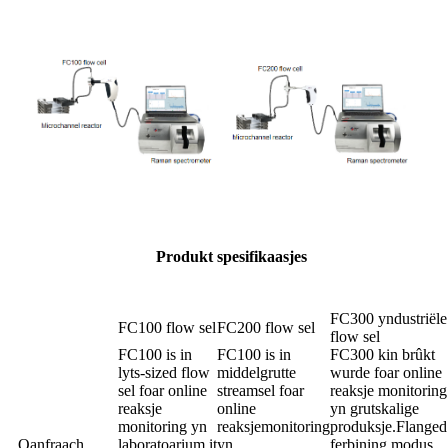
Produkt spesifikaasjes
FC300 yndustriële
FC100 flow sel
FC200 flow sel
flow sel
FC100 is in
FC100 is in
FC300 kin brûkt
lyts-sized flow
middelgrutte
wurde foar online
sel foar online
streamsel foar
reaksje monitoring
reaksje
online
yn grutskalige
monitoring yn
reaksjemonitoring
produksje.Flanged
Oanfraach
laboratoarium.it
yn
ferbining modus