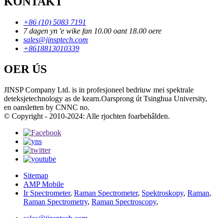
KONTAKT
+86 (10) 5083 7191
7 dagen yn 'e wike fan 10.00 oant 18.00 oere
sales@jinsptech.com
+8618813010339
OER ÚS
JINSP Company Ltd. is in profesjoneel bedriuw mei spektrale
deteksjetechnology as de kearn.Oarsprong út Tsinghua University,
en oansletten by CNNC no.
© Copyright - 2010-2024: Alle rjochten foarbehâlden.
Sitemap
AMP Mobile
Ir Spectrometer
,
Raman Spectrometer
,
Spektroskopy
,
Raman
,
Raman Spectrometry
,
Raman Spectroscopy
,