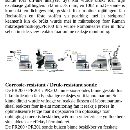
sonde foar off-line analyse, dy't kin wurde brûkt foar trije
excitaasje golflingten: 532 nm, 785 nm, en 1064 nm.De sonde is
kompakt en lichtgewicht, geskikt foar routine mjittingen fan
floeistoffen en fêste stoffen yn gearhing mei in stekproef
keamer.It kin ek brûkt wurde mei in mikroskoop foar Raman
mikrospektroskopy.PR100 kin wurde kombinearre mei in flow
sel en in side-view reaktor foar online reaksje monitoring.
Corrosie-resistant / Druk-resistant sonde
De PR200 / PR201 / PR202 immersionsondes binne geskikt foar
it kontrolearjen fan lytsskalige reaksjes yn it laboratoarium.Se
kinne direkt wurde ynfoege yn reaksje flessen of laboratoarium-
skaal reaktors foar in-situ monitoring fan it reaksje proses.In
optimalisearre ferzje foar it opspoaren fan oplossings foar
ophinging / roere is beskikber, wêrtroch ynterferinsje yn floeibere
sinjaaldeteksje effektyf ferminderet.
De PR200 / PR201 sonde buizen binne beskikber yn ferskate