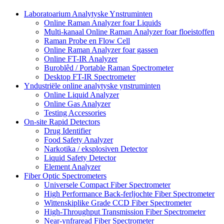
Laboratoarium Analytyske Ynstruminten
Online Raman Analyzer foar Liquids
Multi-kanaal Online Raman Analyzer foar floeistoffen
Raman Probe en Flow Cell
Online Raman Analyzer foar gassen
Online FT-IR Analyzer
Buroblêd / Portable Raman Spectrometer
Desktop FT-IR Spectrometer
Yndustriële online analytyske ynstruminten
Online Liquid Analyzer
Online Gas Analyzer
Testing Accessories
On-site Rapid Detectors
Drug Identifier
Food Safety Analyzer
Narkotika / eksplosiven Detector
Liquid Safety Detector
Element Analyzer
Fiber Optic Spectrometers
Universele Compact Fiber Spectrometer
High Performance Back-ferljochte Fiber Spectrometer
Wittenskiplike Grade CCD Fiber Spectrometer
High-Throughput Transmission Fiber Spectrometer
Near-ynfraread Fiber Spectrometer