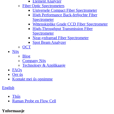
Element Analyzer
Fiber Optic Spectrometers
Universele Compact Fiber Spectrometer
High Performance Back-ferljochte Fiber
Spectrometer
Wittenskiplike Grade CCD Fiber Spectrometer
High-Throughput Transmission Fiber
Spectrometer
Near-ynfraread Fiber Spectrometer
Spot Beam Analyzer
OCT
Nijs
Blog
Company Nijs
Technology & Applikaasje
FAQs
Oer ús
Kontakt mei ús opnimme
English
Thús
Raman Probe en Flow Cell
Ynformaasje