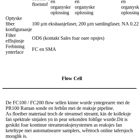
en
en
en
floeistof
organyske
organyske
organysk
oplossing
oplossing
oplossin
Optyske
fiber
100 μm eksitaasjefaser, 200 μm samlingfaser, NA 0.22
konfiguraasje
Filter
OD6 (kontakt Sales foar oare opsjes)
effisjinsje
Ferbining
FC en SMA
ynterface
Flow Cell
De FC100 / FC200 flow sellen kinne wurde yntegrearre mei de
PR100 Raman sonde en ferbûn mei de reaksje pipeline.
As floeiber materiaal troch de streamsel streamt, kin de kolleksje
fan spektrale sinjalen yn in pear sekonden foltôge wurde.Dit is
geskikt foar kontinue streamreaksjesystemen as reaksjes fan
keteltype mei automatisearre samplers, wêrtroch online tafersjoch
mooglik is.