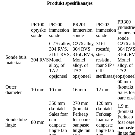
Produkt spesifikaasjes
PR300
PR100
PR200
PR201
PR202
yndustrië
optyske
immersion
immersion
immersion
immersi
sonde
sonde
sonde
sonde
sonde
C276 alloy,
C276 alloy,
316L
C276 all
304 RVS,
304 RVS,
roestfrij
304 RVS
316L RVS,
316L RVS,
stiel,
316L RV
Sonde buis
304 RVS
Monel
Monel
resistint
Monel
materiaal
alloy, of
alloy, of
foar SIP /
alloy, of
TA2
TA2
CIP
TA2
opsjoneel
opsjoneel
sterilisaasje
opsjonee
60 mm
Outer
(kontakt
10 mm
10 mm
16 mm
12 mm
diameter
Sales foa
oare opsj
350 mm
270 mm
120 mm
1,9 m
(kontakt
(kontakt
(kontakt
(kontakt
Sales foar
Ferkeap
Ferkeap
Ferkeap
Sonde tube
oare
foar oare
foar oare
80 mm
foar oare
lingte
oanpaste
oanpaste
oanpaste
oanpaste
lingte fan
lingte fan
lingte fan
lingte fa