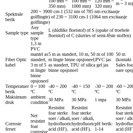
100 mm ~
100 mm ~
120 mm ~
m ~ 3 m)
350 mm)
1000 mm)
320 mm)
200 ~ 3900 cm-1 (532 nm of 785 nm excitaasje
Spektrale
golflingte) of 230 ~ 3100 cm-1 (1064 nm excitaasje
berik
golflingte)
Any
L (dúdlike floeistof) of S (opake of troebele
Sample type
sample
floeistof) of C (slurries of semi-fêste stoffen)
type
1,3 m
PVC
mantel as
5 m as standert, 10 m, 50 m of 100
50 m
Fiber Optic
standert,
m lingte binne opsjoneel;PVC jas
(kontakt
kabel
3 m of 5
as standert, TPU of silica gel jas
Sales foa
m lingte
binne opsjoneel
oare opsj
binne
opsjoneel
Temperatuer
0 ~ 100
-40 ~ 200
-40 ~ 150
-30 ~ 200
-60 ~ 20
berik
ºC
ºC
ºC
ºC
ºC
Maksimum
ambient
30 MPa
30 MPa
1 mpa
30 MPa
druk
condition
Resistint
Resistint
Resistint
foar sterke
foar sterke
foar ster
Net
soer / alkali,
soer / alkali,
soer / alk
resistint
Corrosie
hydrofluoric
hydrofluoric
pH berik:
hydroflu
foar
ferset
acid (HF),
acid (HF),
1-14
acid (HF
corrosive