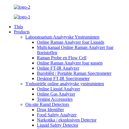
Thús
Products
Laboratoarium Analytyske Ynstruminten
Online Raman Analyzer foar Liquids
Multi-kanaal Online Raman Analyzer foar
floeistoffen
Raman Probe en Flow Cell
Online Raman Analyzer foar gassen
Online FT-IR Analyzer
Buroblêd / Portable Raman Spectrometer
Desktop FT-IR Spectrometer
Yndustriële online analytyske ynstruminten
Online Liquid Analyzer
Online Gas Analyzer
Testing Accessories
On-site Rapid Detectors
Drug Identifier
Food Safety Analyzer
Narkotika / eksplosiven Detector
Liquid Safety Detector