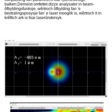
balken.Derneist omfettet dizze analysator in beam-
ôfbyldingsfunksje, wêrtroch ôfbylding fan 'e
bestralingsposysje fan' e laser mooglik is, wêrtroch it in
krêftich ark is foar laserûndersyk.