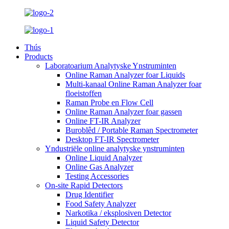
Thús
Products
Laboratoarium Analytyske Ynstruminten
Online Raman Analyzer foar Liquids
Multi-kanaal Online Raman Analyzer foar
floeistoffen
Raman Probe en Flow Cell
Online Raman Analyzer foar gassen
Online FT-IR Analyzer
Buroblêd / Portable Raman Spectrometer
Desktop FT-IR Spectrometer
Yndustriële online analytyske ynstruminten
Online Liquid Analyzer
Online Gas Analyzer
Testing Accessories
On-site Rapid Detectors
Drug Identifier
Food Safety Analyzer
Narkotika / eksplosiven Detector
Liquid Safety Detector