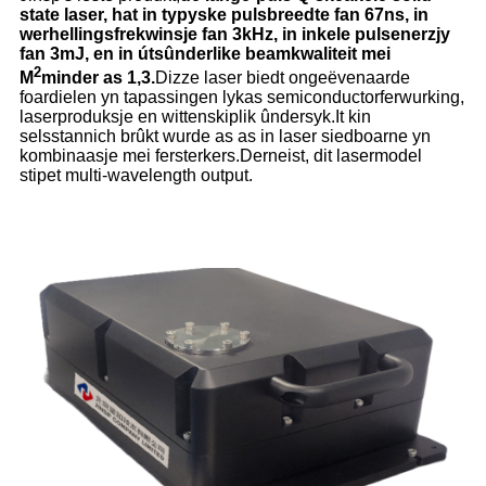
state laser, hat in typyske pulsbreedte fan 67ns, in
werhellingsfrekwinsje fan 3kHz, in inkele pulsenerzjy
fan 3mJ, en in útsûnderlike beamkwaliteit mei
2
M
minder as 1,3.
Dizze laser biedt ongeëvenaarde
foardielen yn tapassingen lykas semiconductorferwurking,
laserproduksje en wittenskiplik ûndersyk.It kin
selsstannich brûkt wurde as as in laser siedboarne yn
kombinaasje mei fersterkers.Derneist, dit lasermodel
stipet multi-wavelength output.