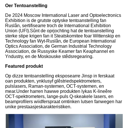
Oer Tentoanstelling
De 2024 Moscow International Laser and Optoelectronics
Exhibition is de grutste optyske tentoanstelling fan
Ruslân, sertifisearre troch de International Exhibition
Union (UFI).Sûnt de oprjochting hat de tentoanstelling
sterke stipe krigen fan it Steatskomitee foar Wittenskip en
Technology fan Wyt-Ruslân, de European International
Optics Association, de German Industrial Technology
Association, de Russyske Keamer fan Keaphannel en
Yndustry, en de Moskouske stêdsregearing.
Featured produkt
Op dizze tentoanstelling eksposearre Jinsp in ferskaat
oan produkten, ynklusyf glêstriedspektrometers,
pulslasers, Raman-systemen, OCT-systemen, en
mear.Under harren hawwe produkten lykas K-lineêre
OCT-spektrometers, lange-puls Q-skeakele lasers, en
beamprofilers wiidferspraat omtinken lutsen fanwegen har
unike prestaasjeskarakteristiken.