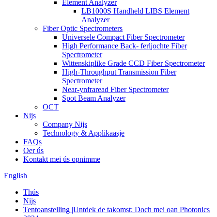
Element Analyzer
LB1000S Handheld LIBS Element
Analyzer
Fiber Optic Spectrometers
Universele Compact Fiber Spectrometer
High Performance Back- ferljochte Fiber
Spectrometer
Wittenskiplike Grade CCD Fiber Spectrometer
High-Throughput Transmission Fiber
Spectrometer
Near-ynfraread Fiber Spectrometer
Spot Beam Analyzer
OCT
Nijs
Company Nijs
Technology & Applikaasje
FAQs
Oer ús
Kontakt mei ús opnimme
English
Thús
Nijs
Tentoanstelling |Untdek de takomst: Doch mei oan Photonics