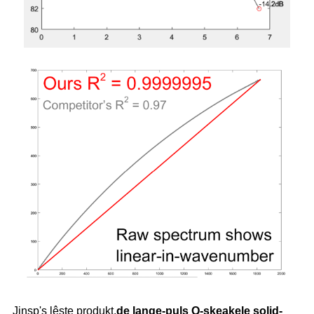
Jinsp's lêste produkt,
de lange-puls Q-skeakele solid-