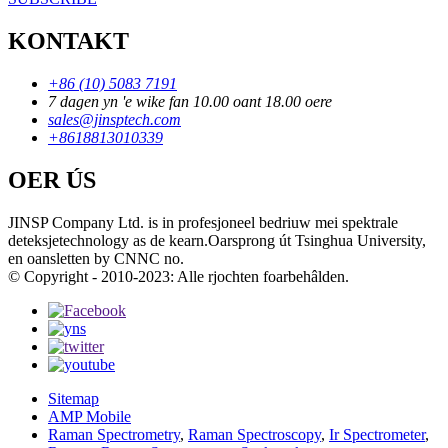
KONTAKT
+86 (10) 5083 7191
7 dagen yn 'e wike fan 10.00 oant 18.00 oere
sales@jinsptech.com
+8618813010339
OER ÚS
JINSP Company Ltd. is in profesjoneel bedriuw mei spektrale
deteksjetechnology as de kearn.Oarsprong út Tsinghua University,
en oansletten by CNNC no.
© Copyright - 2010-2023: Alle rjochten foarbehâlden.
Sitemap
AMP Mobile
Raman Spectrometry
,
Raman Spectroscopy
,
Ir Spectrometer
,