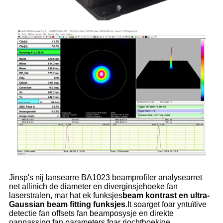
Jinsp's nij lansearre BA1023 beamprofiler analysearret
net allinich de diameter en diverginsjehoeke fan
laserstralen, mar hat ek funksjes
beam kontrast en ultra-
Gaussian beam fitting funksjes
.It soarget foar yntuïtive
detectie fan offsets fan beamposysje en direkte
oanpassing fan parameters foar rjochthoekige