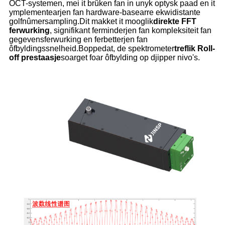
OCT-systemen, mei it brûken fan in unyk optysk paad en it
ymplementearjen fan hardware-basearre ekwidistante
golfnûmersampling.Dit makket it mooglik
direkte FFT
ferwurking
, signifikant ferminderjen fan kompleksiteit fan
gegevensferwurking en ferbetterjen fan
ôfbyldingssnelheid.Boppedat, de spektrometer
treflik Roll-
off prestaasje
soarget foar ôfbylding op djipper nivo's.