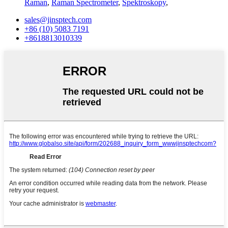
Raman
,
Raman Spectrometer
,
Spektroskopy
,
sales@jinsptech.com
+86 (10) 5083 7191
+8618813010339